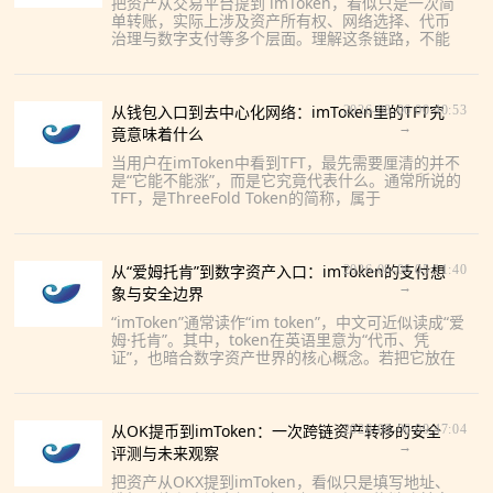
把资产从交易平台提到 imToken，看似只是一次简
单转账，实际上涉及资产所有权、网络选择、代币
治理与数字支付等多个层面。理解这条链路，不能
只盯着“到账没有”，还要看清资产如何流动、风险如
何传导，以及
从钱包入口到去中心化网络：imToken里的TFT究
2026-08-06 00:40:53
→
竟意味着什么
当用户在imToken中看到TFT，最先需要厘清的并不
是“它能不能涨”，而是它究竟代表什么。通常所说的
TFT，是ThreeFold Token的简称，属于
ThreeFoldhttps://www.ai
从“爱姆托肯”到数字资产入口：imToken的支付想
2026-08-06 05:11:40
→
象与安全边界
“imToken”通常读作“im token”，中文可近似读成“爱
姆·托肯”。其中，token在英语里意为“代币、凭
证”，也暗合数字资产世界的核心概念。若把它放在
一块手机屏幕上观察，imToken并不
从OK提币到imToken：一次跨链资产转移的安全
2026-08-06 09:47:04
→
评测与未来观察
把资产从OKX提到imToken，看似只是填写地址、