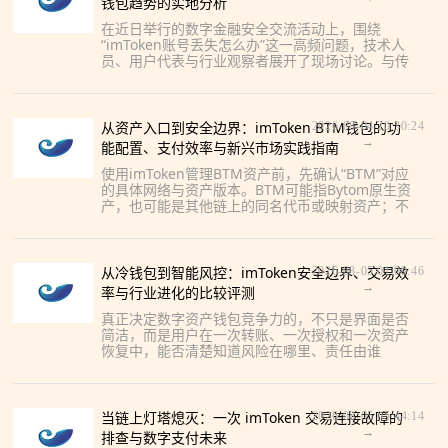
钱包趋势的实地分析
在近日举行的数字金融安全交流活动上，围绕
“imToken账号丢失怎么办”这一高频问题，技术人
员、用户代表与行业观察者展开了现场讨论。与传
统互联网账号不同，imToken属于非托管数字钱
包，平台通常不掌
从资产入口到安全边界：imToken BTM钱包的功
2026-08-04 20:30:24
→
能配置、支付效率与新兴市场实践指南
使用imToken管理BTM资产前，先确认“BTM”对应
的具体网络与资产版本。BTM可能指Bytom原生资
产，也可能是其他链上的同名代币或映射资产；不
同网络的充值地址、手续费和转账规则并不通用。
打开钱
从冷钱包到智能风控：imToken安全边界、交易效
2026-08-05 01:09:46
→
率与行业进化的比较评测
真正决定数字资产钱包竞争力的，不只是界面是否
简洁，而是用户在一次转账、一次授权和一次资产
恢复中，能否清楚知道风险在哪里、责任由谁
https://www.jcacherm.com ,承担。以imToke
当链上灯塔熄灭：一次 imToken 交易连接故障的
2026-08-05 05:44:14
→
排查与数字支付未来