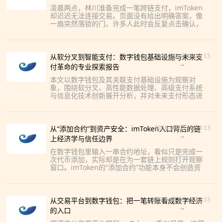
凌晨两点，林川准备完成一笔跨链支付，imToken
却迟迟无法连接交易。页面没有给出明确答案，像
一扇突然落锁的门。许多人此时会反复点击确认，
甚至搜索所谓“客服”并交出助记词，但真正稳妥的处
理，应从链、网
从软分叉到智能支付：数字钱包基础设施与未来支
2026-08-05 10:20:15
→
付革命的专业探索报告
本文以数字钱包及其关联支付基础设施为观察对
象，围绕软分叉、高性能数据处理、高级支付系统
与信息化技术创新展开分析，并对未来支付形态进
行前瞻性研判。需要强调的是，imToken等钱包应
用应通过官方网站、正
从“添加合约”到资产安全：imToken入口背后的链
2026-08-05 14:56:13
→
上经济学与信任边界
在数字钱包里输入一串合约地址，看似只是完成一
次代币添加，实际却是在为一套链上规则打开观察
窗口。imToken的“添加合约”功能本身不会创造资
产，也不会改变区块链记录，它更像一张索引卡：
帮助钱包识别某个
从交易平台到数字钱包：把一笔转账看成数字经济
2026-08-05 19:32:15
→
的入口