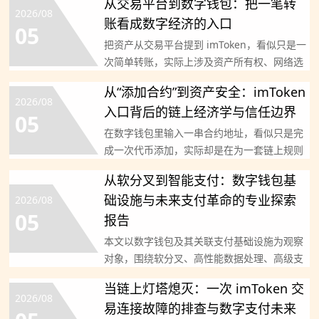
从交易平台到数字钱包：把一笔转
2026/08
账看成数字经济的入口
05
把资产从交易平台提到 imToken，看似只是一
次简单转账，实际上涉及资产所有权、网络选
择、代币治理
从“添加合约”到资产安全：imToken
2026/08
入口背后的链上经济学与信任边界
05
在数字钱包里输入一串合约地址，看似只是完
成一次代币添加，实际却是在为一套链上规则
打开观察窗口。imT
从软分叉到智能支付：数字钱包基
础设施与未来支付革命的专业探索
2026/08
05
报告
本文以数字钱包及其关联支付基础设施为观察
对象，围绕软分叉、高性能数据处理、高级支
付系统与信息化技术创
当链上灯塔熄灭：一次 imToken 交
2026/08
易连接故障的排查与数字支付未来