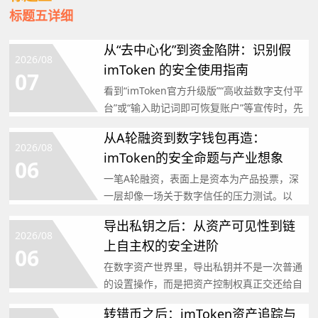
标题五详细
从“去中心化”到资金陷阱：识别假
2026/08
imToken 的安全使用指南
07
看到“imToken官方升级版”“高收益数字支付平
台”或“输入助记词即可恢复账户”等宣传时，先
暂停操
从A轮融资到数字钱包再造：
2026/08
imToken的安全命题与产业想象
06
一笔A轮融资，表面上是资本为产品投票，深
一层却像一场关于数字信任的压力测试。以
imToken为观察样
导出私钥之后：从资产可见性到链
2026/08
上自主权的安全进阶
06
在数字资产世界里，导出私钥并不是一次普通
的设置操作，而是把资产控制权真正交还给自
己的关键一步。私钥如
转错币之后：imToken资产追踪与