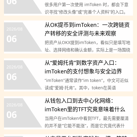
06
很多用户第一次使用 imToken 时，都会下意
识寻找“修改头像”或“完善个人资料”的入口。
就目前常
从OK提币到imToken：一次跨链资
2026/08
产转移的安全评测与未来观察
06
把资产从OKX提到imToken，看似只是填写地
址、选择网络和确认金额，实际上是一场围绕
链路兼容性、
从“爱姆托肯”到数字资产入口：
2026/08
imToken的支付想象与安全边界
06
“imToken”通常读作“im token”，中文可近似
读成“爱姆·托肯”。其中，token在英语
从钱包入口到去中心化网络：
2026/08
imToken里的TFT究竟意味着什么
06
当用户在imToken中看到TFT，最先需要厘清
的并不是“它能不能涨”，而是它究竟代表什
么。通常所说