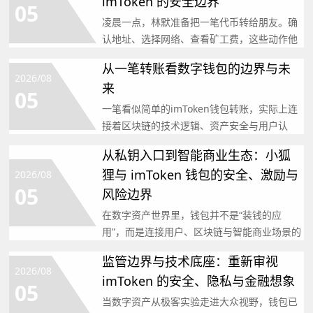
imToken 的安全边界
05
凌晨一点，林默准备把一笔代币转给朋友。确
认地址、选择网络、查看矿工费，这些动作他
已经做过许多次，但这
从一笔转账看数字钱包的边界与未
2026/08
来
05
一笔看似简单的imToken钱包转账，实际上连
接着区块链的技术逻辑、资产安全与用户认
知。首先需要明确
从私钥入口到智能商业生态：小狐
狸与 imToken 钱包的安全、激励与
2026/08
05
风险边界
在数字资产世界里，钱包并不是“装钱的应
用”，而是连接用户、区块链与智能商业场景的
身份入口。MetaM
监管边界与技术底座：重新审视
2026/08
imToken 的安全、隐私与金融想象
05
当数字资产从极客实验走进大众视野，钱包已